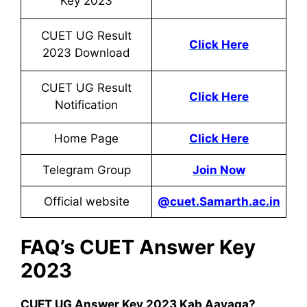
Key 2023
CUET UG Result
Click Here
2023 Download
CUET UG Result
Click Here
Notification
Home Page
Click Here
Telegram Group
Join Now
Official website
@cuet.Samarth.ac.in
FAQ’s CUET Answer Key
2023
CUET UG Answer Key 2023 Kab Aayaga?