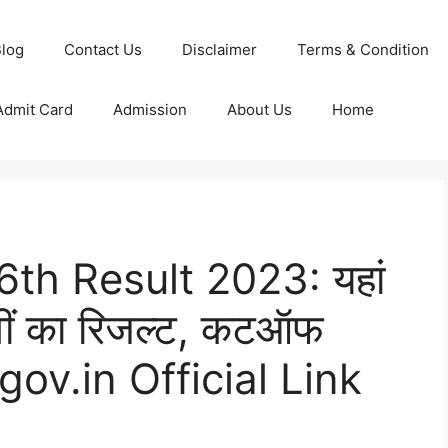
log
Contact Us
Disclaimer
Terms & Condition
Admit Card
Admission
About Us
Home
th Result 2023: यहां
 6वीं का रिजल्ट, कटऑफ
ov.in Official Link