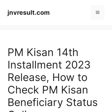
Skip
to
jnvresult.com
Menu
content
PM Kisan 14th
Installment 2023
Release, How to
Check PM Kisan
Beneficiary Status