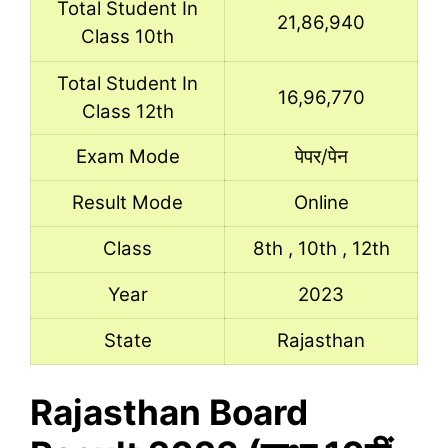
Total Student In
21,86,940
Class 10th
Total Student In
16,96,770
Class 12th
Exam Mode
पेपर/पेन
Result Mode
Online
Class
8th , 10th , 12th
Year
2023
State
Rajasthan
Rajasthan Board