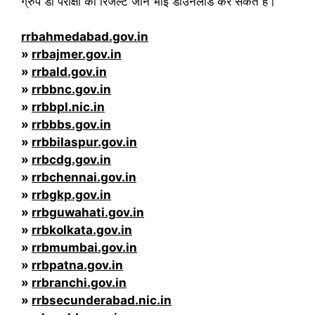
ग्रुप डी परीक्षा का रिजल्ट जॉन भाई डाउनलोड कर सकते हैं।
rrbahmedabad.gov.in
»
rrbajmer.gov.in
»
rrbald.gov.in
»
rrbbnc.gov.in
»
rrbbpl.nic.in
»
rrbbbs.gov.in
»
rrbbilaspur.gov.in
»
rrbcdg.gov.in
»
rrbchennai.gov.in
»
rrbgkp.gov.in
»
rrbguwahati.gov.in
»
rrbkolkata.gov.in
»
rrbmumbai.gov.in
»
rrbpatna.gov.in
»
rrbranchi.gov.in
»
rrbsecunderabad.nic.in