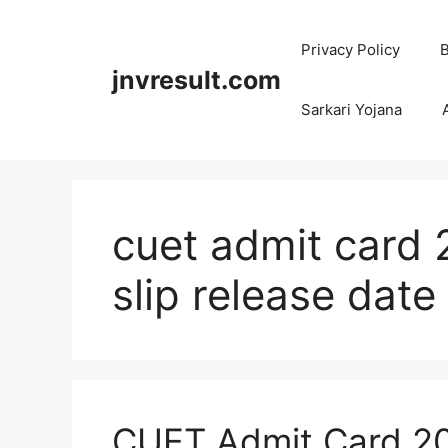
Skip
to
Privacy Policy
B
content
jnvresult.com
Sarkari Yojana
cuet admit card 
slip release date
CUET Admit Card 2