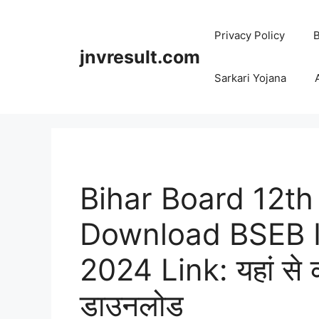
Skip
to
Privacy Policy
B
content
jnvresult.com
Sarkari Yojana
Bihar Board 12th
Download BSEB I
2024 Link: यहां से कर
डाउनलोड