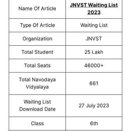
JNVST Waiting List
Name Of Article
2023
Type Of Article
Waiting List
Organization
JNVST
Total Student
25 Lakh
Total Seats
46000+
Total Navodaya
661
Vidyalaya
Waiting List
27 July 2023
Download Date
Class
6th