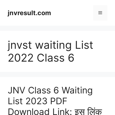
Skip
to
jnvresult.com
Menu
content
jnvst waiting List
2022 Class 6
JNV Class 6 Waiting
List 2023 PDF
Download Link: इस लिंक