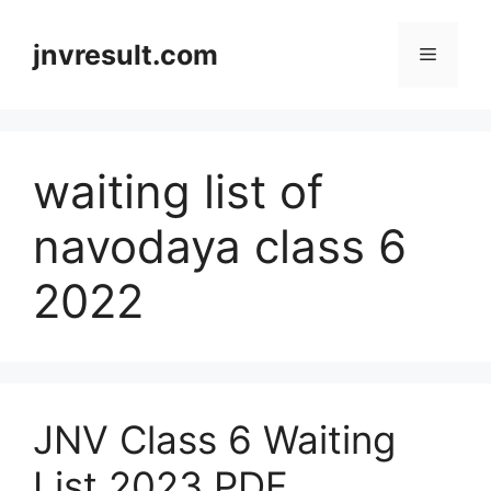
Skip
to
jnvresult.com
Menu
content
waiting list of
navodaya class 6
2022
JNV Class 6 Waiting
List 2023 PDF