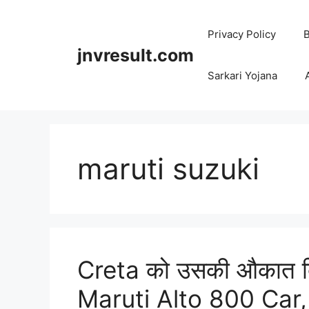
Skip
to
Privacy Policy
B
content
jnvresult.com
Sarkari Yojana
maruti suzuki
Creta को उसकी औकात 
Maruti Alto 800 Car, बे